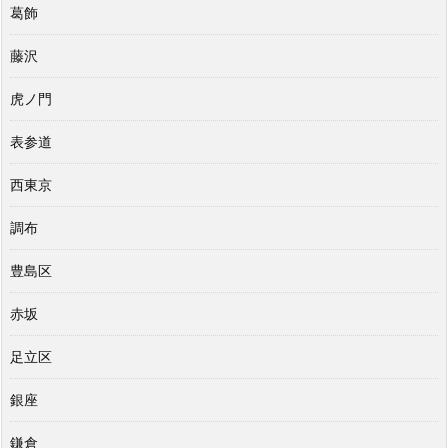
葛飾
藤沢
虎ノ門
表参道
西東京
調布
豊島区
赤坂
足立区
銀座
鎌倉