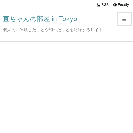

Feedly
RSS
直ちゃんの部屋 in Tokyo

個人的に体験したことや調べたことを記録するサイト

メニュ

サイド

前へ

次へ

検索