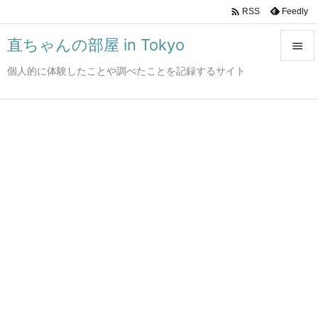

Feedly
RSS
直ちゃんの部屋 in Tokyo

個人的に体験したことや調べたことを記録するサイト

メニュ

サイド

前へ

次へ

検索