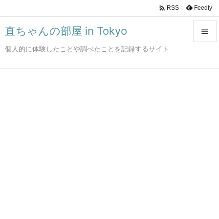

Feedly
RSS
直ちゃんの部屋 in Tokyo

個人的に体験したことや調べたことを記録するサイト

メニュ

サイド

前へ

次へ

検索