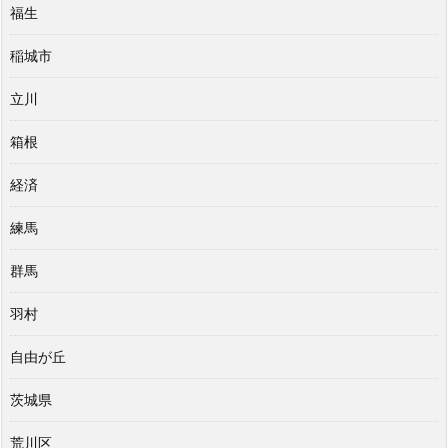
福生
稲城市
立川
箱根
経済
練馬
群馬
羽村
自由が丘
茨城県
荒川区