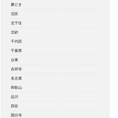
勝どき
北区
北千住
北砂
千代田
千葉県
台東
吉祥寺
名古屋
和歌山
品川
四谷
国分寺