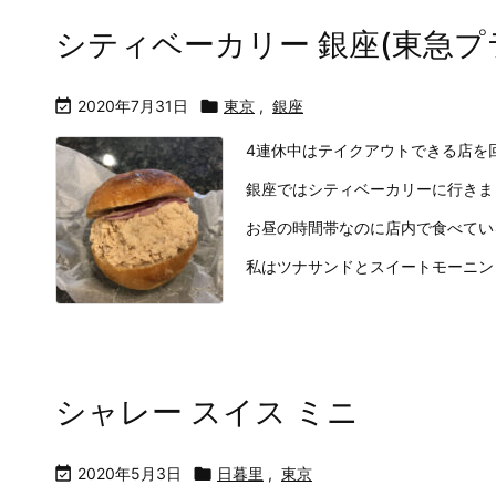
シティベーカリー 銀座(東急プ

2020年7月31日

東京
,
銀座
4連休中はテイクアウトできる店を
銀座ではシティベーカリーに行きま
お昼の時間帯なのに店内で食べてい
私はツナサンドとスイートモーニン .
シャレー スイス ミニ

2020年5月3日

日暮里
,
東京