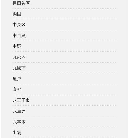
世田谷区
両国
中央区
中目黒
中野
丸の内
九段下
亀戸
京都
八王子市
八重洲
六本木
出雲