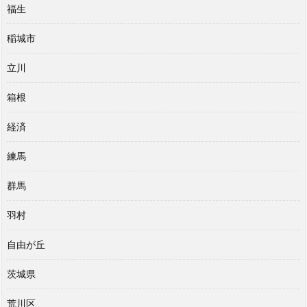
福生
稲城市
立川
箱根
経済
練馬
群馬
羽村
自由が丘
茨城県
荒川区