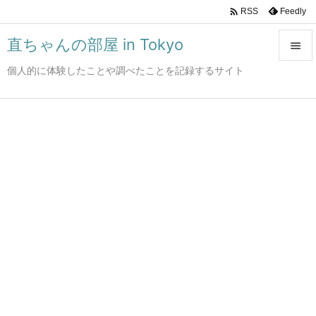

Feedly
RSS
直ちゃんの部屋 in Tokyo

個人的に体験したことや調べたことを記録するサイト

メニュ

サイド

前へ

次へ

検索