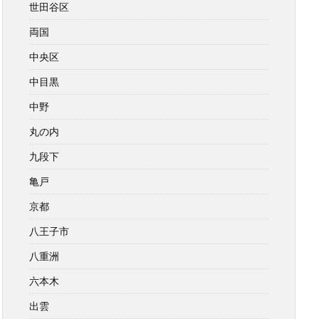
世田谷区
両国
中央区
中目黒
中野
丸の内
九段下
亀戸
京都
八王子市
八重洲
六本木
出雲