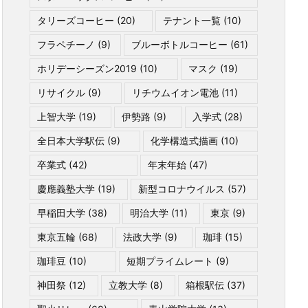
タリーズコーヒー
(20)
テナント一覧
(10)
フラペチーノ
(9)
ブルーボトルコーヒー
(61)
ホリデーシーズン2019
(10)
マスク
(19)
リサイクル
(9)
リチウムイオン電池
(11)
上智大学
(19)
伊勢路
(9)
入学式
(28)
全日本大学駅伝
(9)
化学構造式描画
(10)
卒業式
(42)
年末年始
(47)
慶應義塾大学
(19)
新型コロナウイルス
(57)
早稲田大学
(38)
明治大学
(11)
東京
(9)
東京五輪
(68)
法政大学
(9)
珈琲
(15)
珈琲豆
(10)
短期プライムレート
(9)
神田祭
(12)
立教大学
(8)
箱根駅伝
(37)