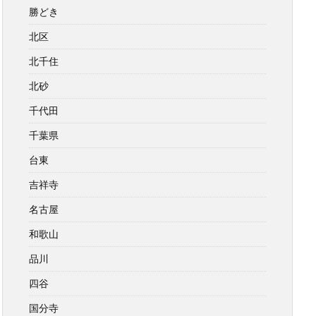
勝どき
北区
北千住
北砂
千代田
千葉県
台東
吉祥寺
名古屋
和歌山
品川
四谷
国分寺