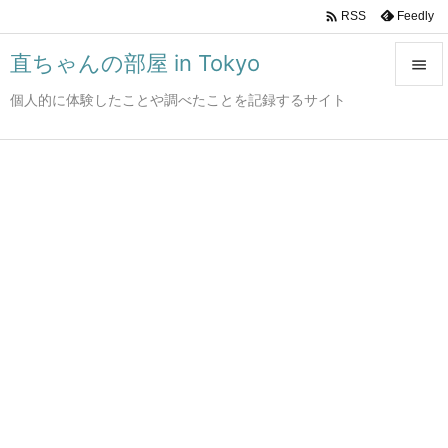

Feedly
RSS
直ちゃんの部屋 in Tokyo

個人的に体験したことや調べたことを記録するサイト

メニュ

サイド

前へ

次へ

検索