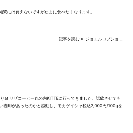
、頻繁には買えないですがたまに食べたくなります。
記事を読む
ジョエルロブショ ...
村祭りat サザコーヒー丸の内KITTEに行ってきました。試飲させても
珈琲があったのかと感動し、モカゲイシャ税込2,000円/100gを