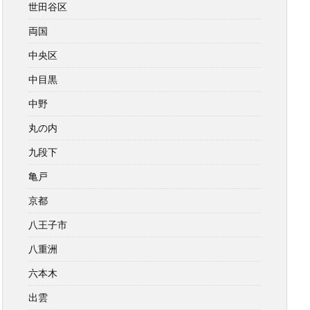
世田谷区
両国
中央区
中目黒
中野
丸の内
九段下
亀戸
京都
八王子市
八重洲
六本木
出雲