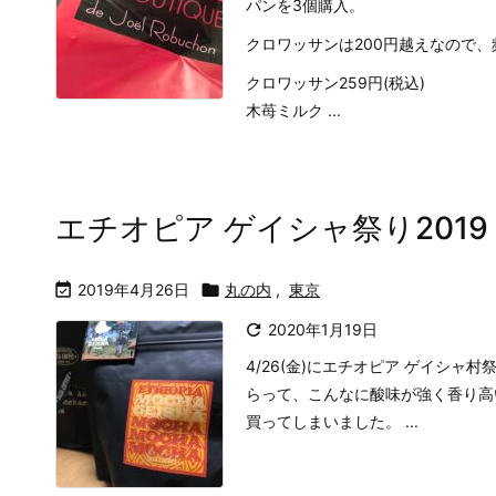
パンを3個購入。
クロワッサンは200円越えなので
クロワッサン259円(税込)
木苺ミルク ...
エチオピア ゲイシャ祭り2019

2019年4月26日

丸の内
,
東京

2020年1月19日
4/26(金)にエチオピア ゲイシャ
らって、こんなに酸味が強く香り高い
買ってしまいました。 ...