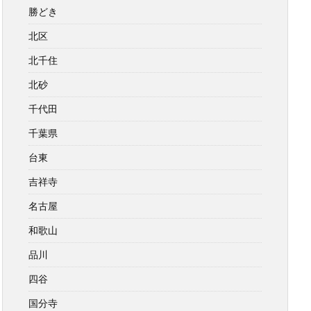
勝どき
北区
北千住
北砂
千代田
千葉県
台東
吉祥寺
名古屋
和歌山
品川
四谷
国分寺