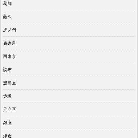
葛飾
藤沢
虎ノ門
表参道
西東京
調布
豊島区
赤坂
足立区
銀座
鎌倉