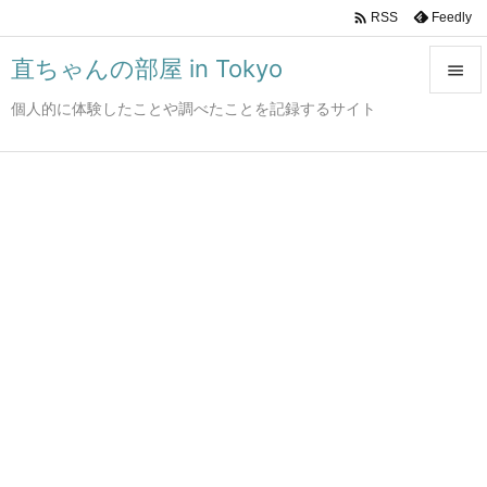

Feedly
RSS
直ちゃんの部屋 in Tokyo

個人的に体験したことや調べたことを記録するサイト

メニュ

サイド

前へ

次へ

検索