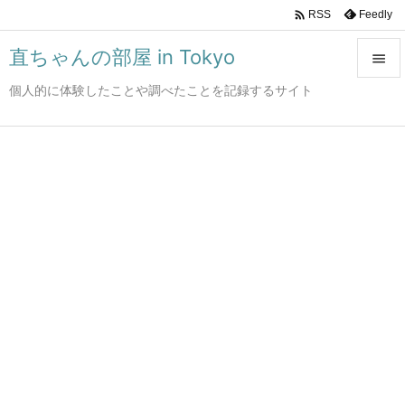

Feedly
RSS
直ちゃんの部屋 in Tokyo

個人的に体験したことや調べたことを記録するサイト

メニュ

サイド

前へ

次へ

検索