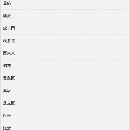
葛飾
藤沢
虎ノ門
表参道
西東京
調布
豊島区
赤坂
足立区
銀座
鎌倉