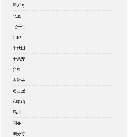
勝どき
北区
北千住
北砂
千代田
千葉県
台東
吉祥寺
名古屋
和歌山
品川
四谷
国分寺