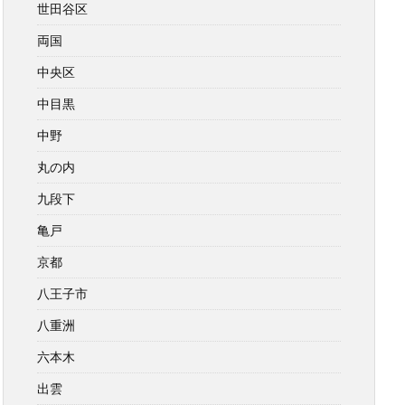
世田谷区
両国
中央区
中目黒
中野
丸の内
九段下
亀戸
京都
八王子市
八重洲
六本木
出雲