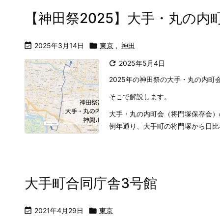
【神田祭2025】大手・丸の内

2025年3月14日

東京
,
神田

2025年5月4日
2025年の神田祭の大手・丸の内
そこで解説します。
大手・丸の内町会（将門塚保存会）
例年通り、大手町の将門塚から日比
大手町合同庁舎3号館

2021年4月29日

東京