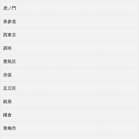
虎ノ門
表参道
西東京
調布
豊島区
赤坂
足立区
銀座
鎌倉
青梅市