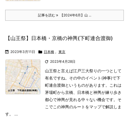
記事を読む
【2024年6月】山 ...
【山王祭】日本橋・京橋の神輿(下町連合渡御)

2023年3月11日

日本橋
,
東京

2023年4月28日
山王祭と言えば江戸三大祭りの一つとして
有名ですね。その中のイベント(神事)で下
町連合渡御というものがあります。これは
茅場町から京橋、日本橋と神輿が練り歩き
都心で神輿が見れる中々ない機会です。そ
こでこの神輿のルートをマップで解説しま
す。 ...