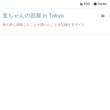

Feedly
RSS
直ちゃんの部屋 in Tokyo

個人的に体験したことや調べたことを記録するサイト

メニュ

サイド

前へ

次へ

検索