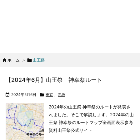

ホーム
>

山王祭
【2024年6月】山王祭 神幸祭ルート

2024年5月6日

東京
,
赤坂
2024年の山王祭 神幸祭のルートが発表さ
れました。そこで解説します。
2024年の山
王祭 神幸祭のルートマップ
全画面表示
参考
資料
山王祭公式サイト