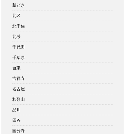
勝どき
北区
北千住
北砂
千代田
千葉県
台東
吉祥寺
名古屋
和歌山
品川
四谷
国分寺