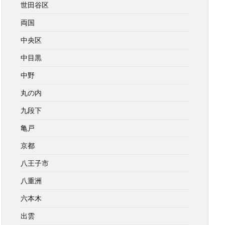
世田谷区
両国
中央区
中目黒
中野
丸の内
九段下
亀戸
京都
八王子市
八重洲
六本木
出雲