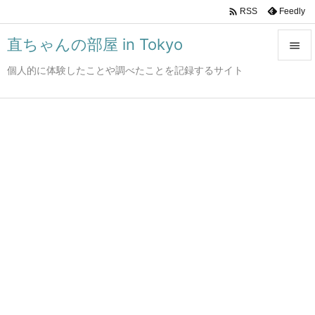

Feedly
RSS
直ちゃんの部屋 in Tokyo

個人的に体験したことや調べたことを記録するサイト

メニュ

サイド

前へ

次へ

検索