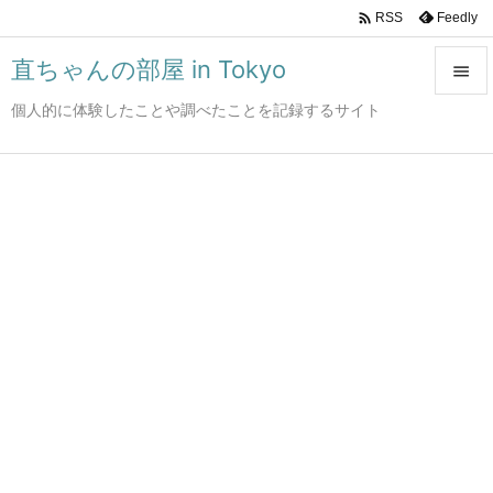

Feedly
RSS
直ちゃんの部屋 in Tokyo

個人的に体験したことや調べたことを記録するサイト

メニュ

サイド

前へ

次へ

検索