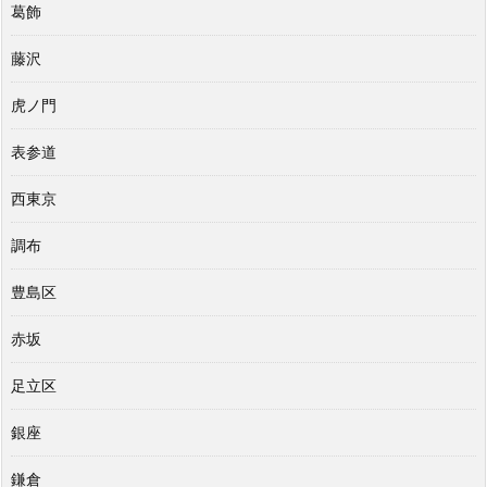
葛飾
藤沢
虎ノ門
表参道
西東京
調布
豊島区
赤坂
足立区
銀座
鎌倉