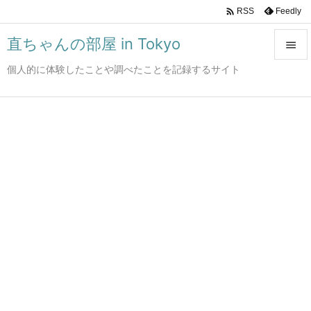

Feedly
RSS
直ちゃんの部屋 in Tokyo

個人的に体験したことや調べたことを記録するサイト

メニュ

サイド

前へ

次へ

検索