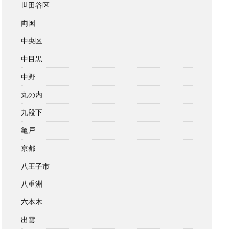
世田谷区
両国
中央区
中目黒
中野
丸の内
九段下
亀戸
京都
八王子市
八重洲
六本木
出雲