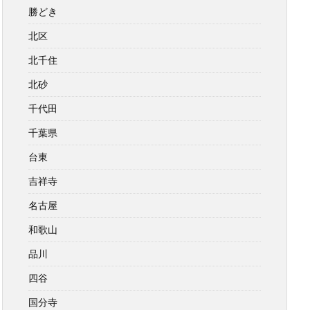
勝どき
北区
北千住
北砂
千代田
千葉県
台東
吉祥寺
名古屋
和歌山
品川
四谷
国分寺