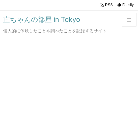

Feedly
RSS
直ちゃんの部屋 in Tokyo

個人的に体験したことや調べたことを記録するサイト

メニュ

サイド

前へ

次へ

検索