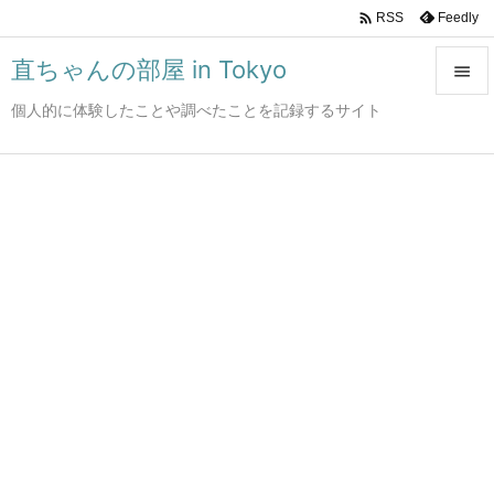

Feedly
RSS
直ちゃんの部屋 in Tokyo

個人的に体験したことや調べたことを記録するサイト

メニュ

サイド

前へ

次へ

検索