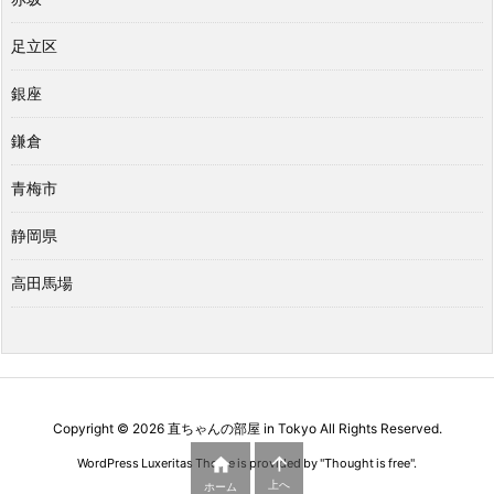
足立区
銀座
鎌倉
青梅市
静岡県
高田馬場
Copyright ©
2026
直ちゃんの部屋 in Tokyo
All Rights Reserved.


WordPress Luxeritas Theme is provided by "
Thought is free
".
上へ
ホーム