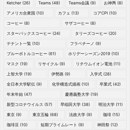
Ketcher
(26)
Teams
(48)
Teams会議
(9)
お神輿
(8)
アメリカ合衆国
(10)
カフェ
(13)
コアCPI
(10)
コーヒー
(8)
サザコーヒー
(8)
スターバックスコーヒー
(24)
タリーズコーヒー
(20)
テナント一覧
(10)
フラペチーノ
(9)
ブルーボトルコーヒー
(61)
ホリデーシーズン2019
(10)
マスク
(19)
リサイクル
(9)
リチウムイオン電池
(11)
上智大学
(19)
伊勢路
(9)
入学式
(28)
全日本大学駅伝
(9)
化学構造式描画
(10)
卒業式
(42)
年末年始
(47)
慶應義塾大学
(19)
新型コロナウイルス
(57)
早稲田大学
(38)
明治大学
(11)
東京
(9)
東京五輪
(68)
法政大学
(9)
珈琲
(15)
珈琲豆
(10)
短期プライムレート
(9)
神田祭
(12)