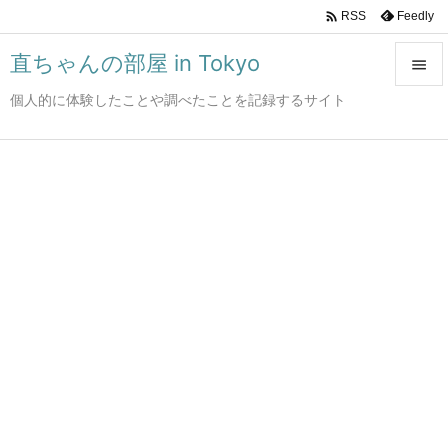

Feedly
RSS
直ちゃんの部屋 in Tokyo

個人的に体験したことや調べたことを記録するサイト

メニュ

サイド

前へ

次へ

検索