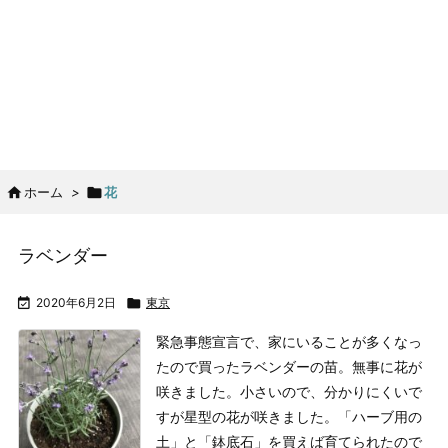

ホーム
>

花
ラベンダー

2020年6月2日

東京
緊急事態宣言で、家にいることが多くなっ
たので買ったラベンダーの苗。無事に花が
咲きました。
小さいので、分かりにくいで
すが星型の花が咲きました。
「ハーブ用の
土」と「鉢底石」を買えば育てられたので