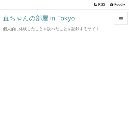

Feedly
RSS
直ちゃんの部屋 in Tokyo

個人的に体験したことや調べたことを記録するサイト

メニュ

サイド

前へ

次へ

検索