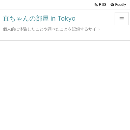

Feedly
RSS
直ちゃんの部屋 in Tokyo

個人的に体験したことや調べたことを記録するサイト

メニュ

サイド

前へ

次へ

検索