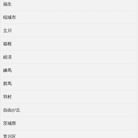
福生
稲城市
立川
箱根
経済
練馬
群馬
羽村
自由が丘
茨城県
荒川区