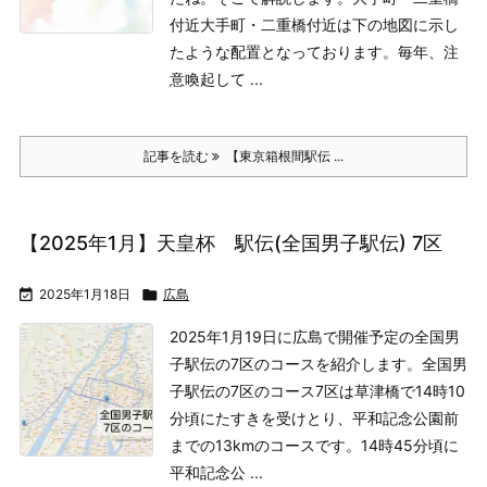
付近
大手町・二重橋付近は下の地図に示し
たような配置となっております。
毎年、注
意喚起して ...
記事を読む
【東京箱根間駅伝 ...
【2025年1月】天皇杯 駅伝(全国男子駅伝) 7区

2025年1月18日

広島
2025年1月19日に広島で開催予定の全国男
子駅伝の7区のコースを紹介します。
全国男
子駅伝の7区のコース
7区は草津橋で14時10
分頃にたすきを受けとり、平和記念公園前
までの13kmのコースです。14時45分頃に
平和記念公 ...