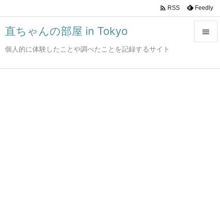

Feedly
RSS
直ちゃんの部屋 in Tokyo

個人的に体験したことや調べたことを記録するサイト

メニュ

サイド

前へ

次へ

検索