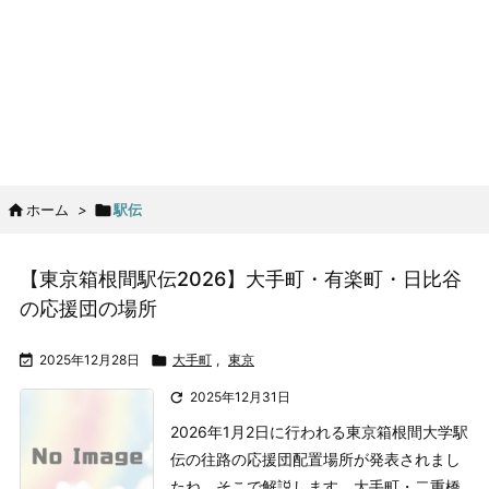

ホーム
>

駅伝
【東京箱根間駅伝2026】大手町・有楽町・日比谷
の応援団の場所

2025年12月28日

大手町
,
東京

2025年12月31日
2026年1月2日に行われる東京箱根間大学駅
伝の往路の応援団配置場所が発表されまし
たね。そこで解説します。
大手町・二重橋