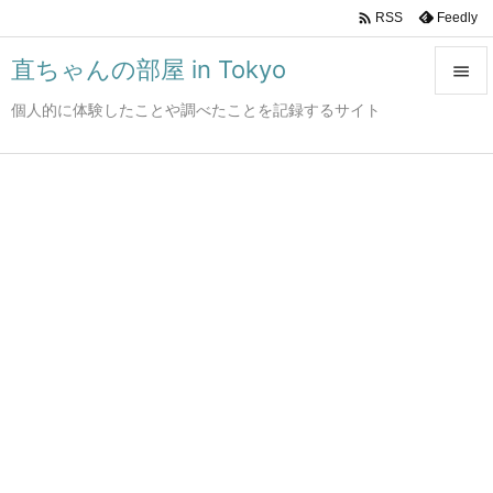

Feedly
RSS
直ちゃんの部屋 in Tokyo

個人的に体験したことや調べたことを記録するサイト

メニュ

サイド

前へ

次へ

検索