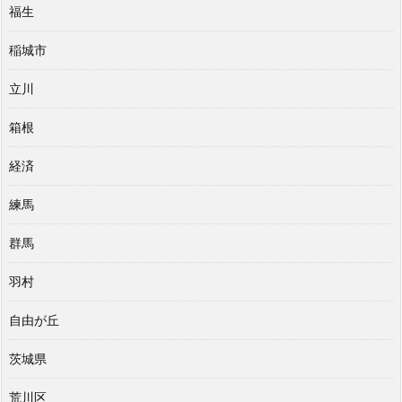
福生
稲城市
立川
箱根
経済
練馬
群馬
羽村
自由が丘
茨城県
荒川区