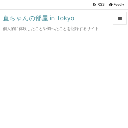

Feedly
RSS
直ちゃんの部屋 in Tokyo

個人的に体験したことや調べたことを記録するサイト

メニュ

サイド

前へ

次へ

検索