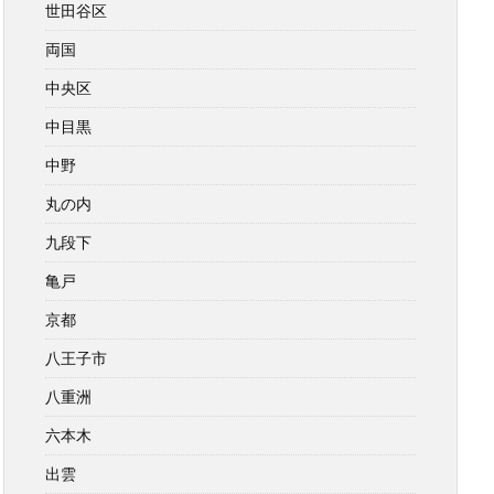
世田谷区
両国
中央区
中目黒
中野
丸の内
九段下
亀戸
京都
八王子市
八重洲
六本木
出雲