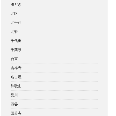
勝どき
北区
北千住
北砂
千代田
千葉県
台東
吉祥寺
名古屋
和歌山
品川
四谷
国分寺