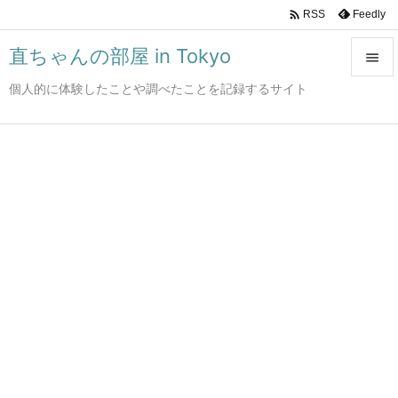

Feedly
RSS
直ちゃんの部屋 in Tokyo

個人的に体験したことや調べたことを記録するサイト

メニュ

サイド

前へ

次へ

検索