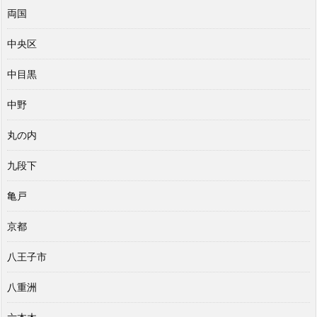
両国
中央区
中目黒
中野
丸の内
九段下
亀戸
京都
八王子市
八重洲