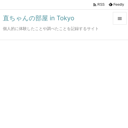

Feedly
RSS
直ちゃんの部屋 in Tokyo

個人的に体験したことや調べたことを記録するサイト

メニュ

サイド

前へ

次へ

検索