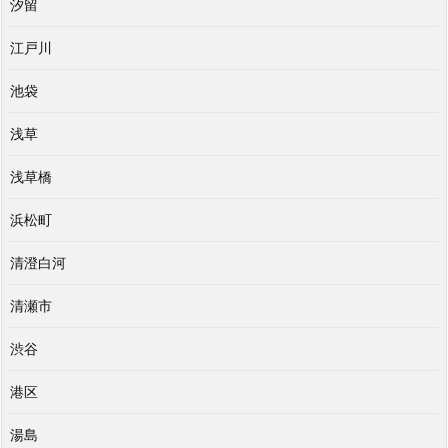
汐留
江戸川
池袋
浅草
浅草橋
浜松町
清澄白河
清瀬市
渋谷
港区
湯島