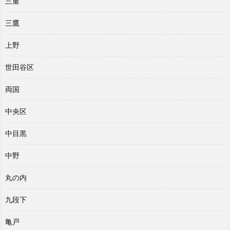
三重
三鷹
上野
世田谷区
両国
中央区
中目黒
中野
丸の内
九段下
亀戸