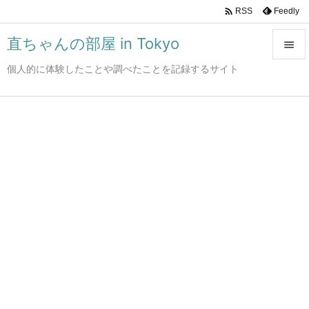

Feedly
RSS
直ちゃんの部屋 in Tokyo

個人的に体験したことや調べたことを記録するサイト

メニュ

サイド

前へ

次へ

検索