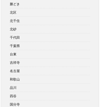
勝どき
北区
北千住
北砂
千代田
千葉県
台東
吉祥寺
名古屋
和歌山
品川
四谷
国分寺