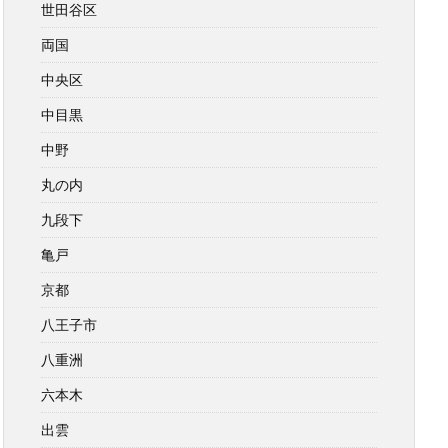
世田谷区
両国
中央区
中目黒
中野
丸の内
九段下
亀戸
京都
八王子市
八重洲
六本木
出雲