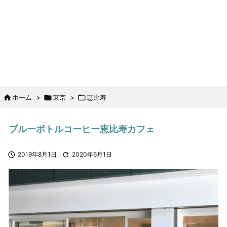

ホーム
>

東京
>

恵比寿
ブルーボトルコーヒー恵比寿カフェ

2019年8月1日

2020年6月1日