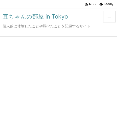

Feedly
RSS
直ちゃんの部屋 in Tokyo

個人的に体験したことや調べたことを記録するサイト

メニュ

サイド

前へ

次へ

検索