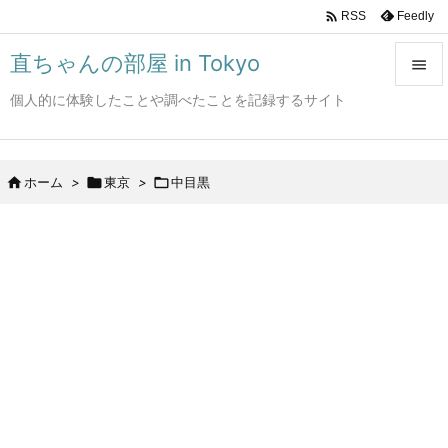

Feedly
RSS
直ちゃんの部屋 in Tokyo

個人的に体験したことや調べたことを記録するサイト

メニュ

サイド

ホーム
>

東京
>

中目黒

前へ

次へ

検索