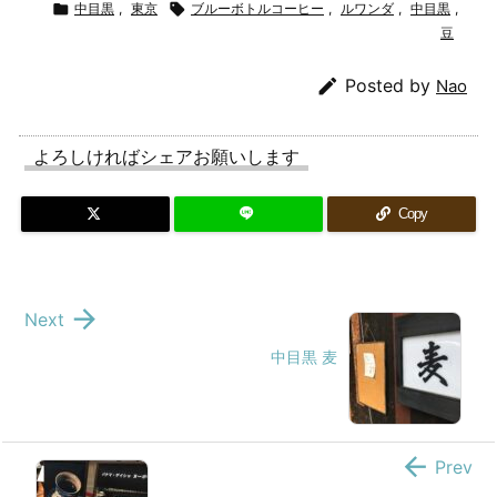

中目黒
,
東京

ブルーボトルコーヒー
,
ルワンダ
,
中目黒
,
豆

Posted by
Nao
よろしければシェアお願いします
Copy

Next
中目黒 麦

Prev