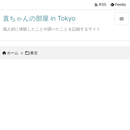

Feedly
RSS
直ちゃんの部屋 in Tokyo

個人的に体験したことや調べたことを記録するサイト

メニュ

サイド

ホーム
>

東京

前へ

次へ

検索