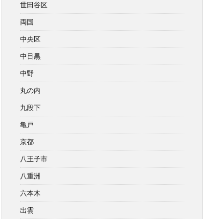
世田谷区
両国
中央区
中目黒
中野
丸の内
九段下
亀戸
京都
八王子市
八重洲
六本木
出雲