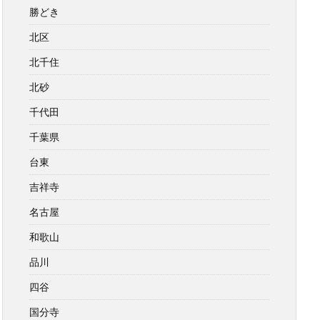
勝どき
北区
北千住
北砂
千代田
千葉県
台東
吉祥寺
名古屋
和歌山
品川
四谷
国分寺