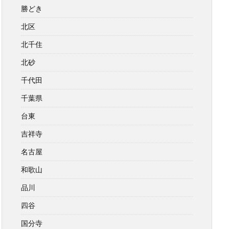
勝どき
北区
北千住
北砂
千代田
千葉県
台東
吉祥寺
名古屋
和歌山
品川
四谷
国分寺