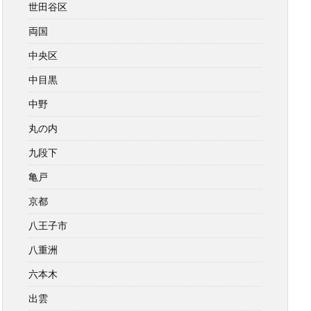
世田谷区
両国
中央区
中目黒
中野
丸の内
九段下
亀戸
京都
八王子市
八重洲
六本木
出雲