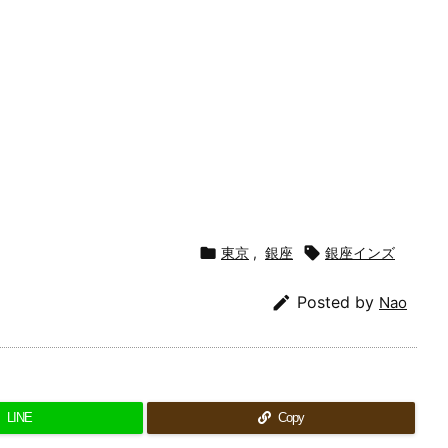

東京
,
銀座

銀座インズ

Posted by
Nao
LINE
Copy