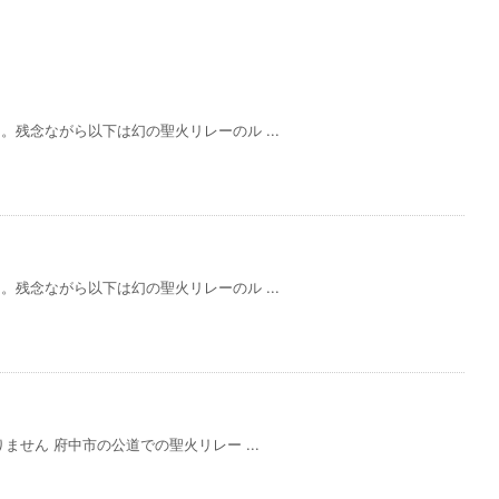
残念ながら以下は幻の聖火リレーのル ...
残念ながら以下は幻の聖火リレーのル ...
せん 府中市の公道での聖火リレー ...