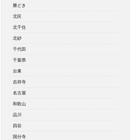
勝どき
北区
北千住
北砂
千代田
千葉県
台東
吉祥寺
名古屋
和歌山
品川
四谷
国分寺