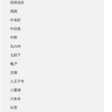
世田谷区
両国
中央区
中目黒
中野
丸の内
九段下
亀戸
京都
八王子市
八重洲
六本木
出雲