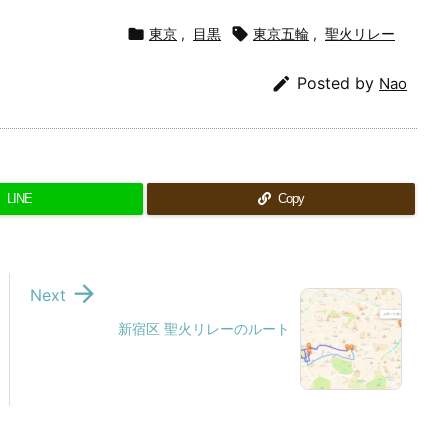

東京
,
目黒

東京五輪
,
聖火リレー

Posted by
Nao
LINE
Copy

Next
新宿区 聖火リレーのルート