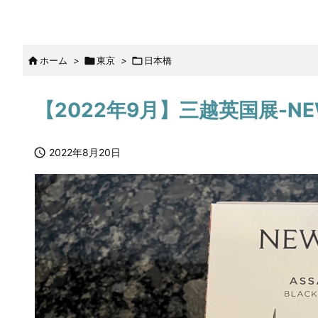

ホーム
>

東京
>

日本橋
【2022年9月】三越英国展-NE

2022年8月20日