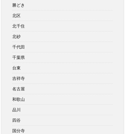
勝どき
北区
北千住
北砂
千代田
千葉県
台東
吉祥寺
名古屋
和歌山
品川
四谷
国分寺