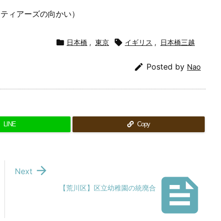
ーティアーズの向かい）

日本橋
,
東京

イギリス
,
日本橋三越

Posted by
Nao
LINE
Copy

Next

【荒川区】区立幼稚園の統廃合