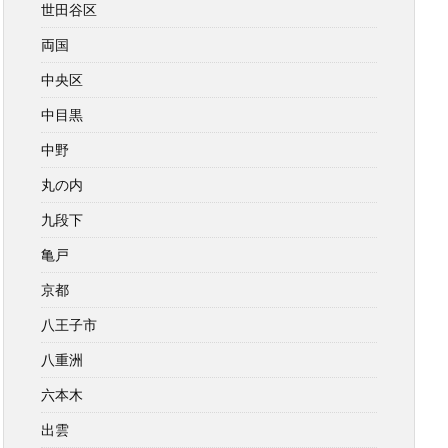
世田谷区
両国
中央区
中目黒
中野
丸の内
九段下
亀戸
京都
八王子市
八重洲
六本木
出雲