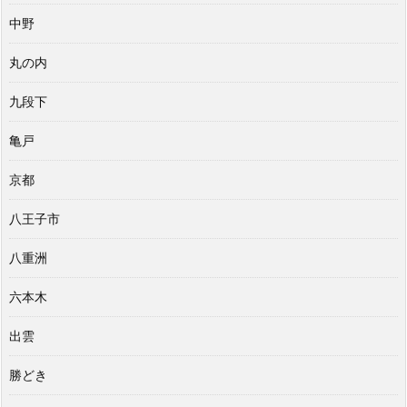
中野
丸の内
九段下
亀戸
京都
八王子市
八重洲
六本木
出雲
勝どき