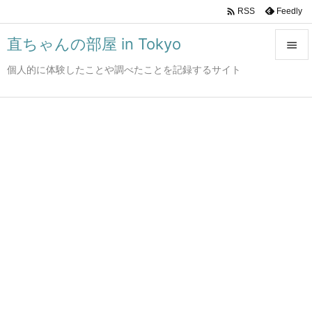

Feedly
RSS
直ちゃんの部屋 in Tokyo

個人的に体験したことや調べたことを記録するサイト

メニュ

サイド

前へ

次へ

検索