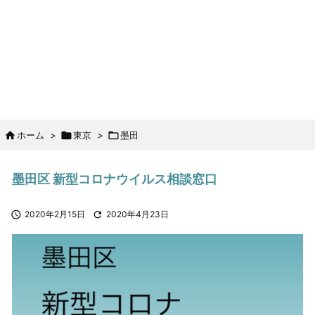

ホーム
>

東京
>

墨田
墨田区 新型コロナウイルス相談窓口

2020年2月15日

2020年4月23日