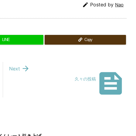

Posted by
Nao
LINE
Copy

Next

久々の投稿