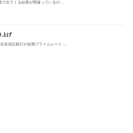
索で出てくる結果が間違っているの ...
き上げ
住友信託銀行が短期プライムレート ...