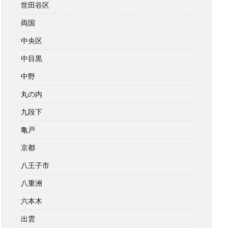
世田谷区
両国
中央区
中目黒
中野
丸の内
九段下
亀戸
京都
八王子市
八重洲
六本木
出雲