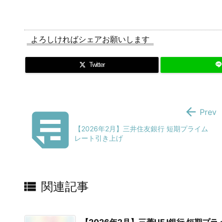
よろしければシェアお願いします
Twitter


Prev
【2026年2月】三井住友銀行 短期プライム
レート引き上げ

関連記事