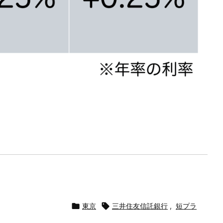

東京

三井住友信託銀行
,
短プラ