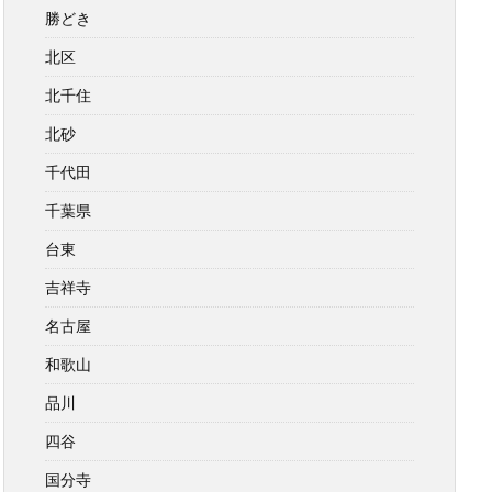
勝どき
北区
北千住
北砂
千代田
千葉県
台東
吉祥寺
名古屋
和歌山
品川
四谷
国分寺