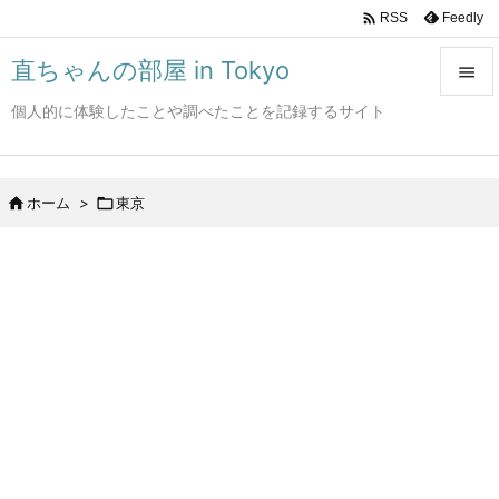

Feedly
RSS
直ちゃんの部屋 in Tokyo

個人的に体験したことや調べたことを記録するサイト

メニュ

サイド

ホーム
>

東京

前へ

次へ

検索