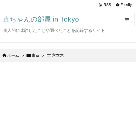

Feedly
RSS
直ちゃんの部屋 in Tokyo

個人的に体験したことや調べたことを記録するサイト

メニュ

サイド

ホーム
>

東京
>

六本木

前へ

次へ

検索