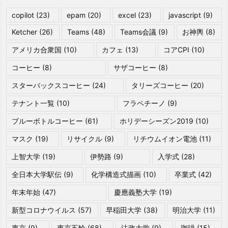
copilot
(23)
epam
(20)
excel
(23)
javascript
(9)
Ketcher
(26)
Teams
(48)
Teams会議
(9)
お神輿
(8)
アメリカ合衆国
(10)
カフェ
(13)
コアCPI
(10)
コーヒー
(8)
サザコーヒー
(8)
スターバックスコーヒー
(24)
タリーズコーヒー
(20)
テナント一覧
(10)
フラペチーノ
(9)
ブルーボトルコーヒー
(61)
ホリデーシーズン2019
(10)
マスク
(19)
リサイクル
(9)
リチウムイオン電池
(11)
上智大学
(19)
伊勢路
(9)
入学式
(28)
全日本大学駅伝
(9)
化学構造式描画
(10)
卒業式
(42)
年末年始
(47)
慶應義塾大学
(19)
新型コロナウイルス
(57)
早稲田大学
(38)
明治大学
(11)
東京
(9)
東京五輪
(68)
法政大学
(9)
珈琲
(15)