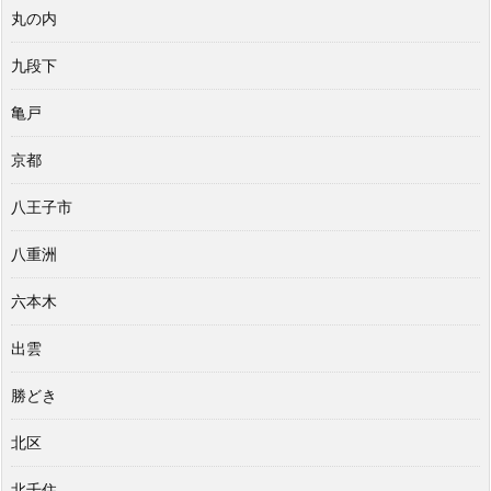
丸の内
九段下
亀戸
京都
八王子市
八重洲
六本木
出雲
勝どき
北区
北千住