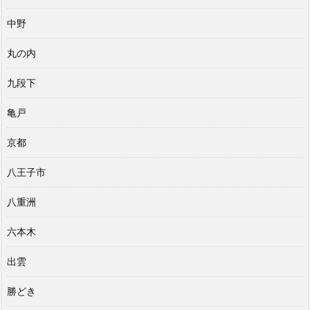
中野
丸の内
九段下
亀戸
京都
八王子市
八重洲
六本木
出雲
勝どき