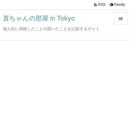

Feedly
RSS
直ちゃんの部屋 in Tokyo

個人的に体験したことや調べたことを記録するサイト

メニュ

サイド

前へ

次へ

検索