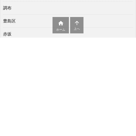
調布
豊島区


上へ
ホーム
赤坂
足立区
銀座
鎌倉
青梅市
静岡県
高田馬場