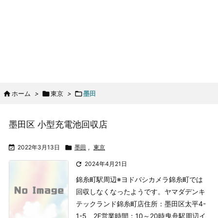

ホーム
>

東京
>

墨田
墨田区 小型充電池回収店

2022年3月13日

墨田
,
東京

2024年4月21日
錦糸町駅周辺
※ヨドバシカメラ錦糸町では
回収しなくなったようです。
ヤマダデンキ
テックランド錦糸町店
住所：墨田区太平4-
1-5 2F
営業時間：10～20時
曳舟駅周辺イ