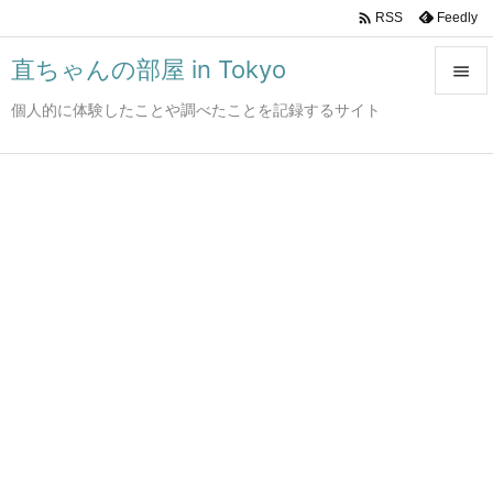

Feedly
RSS
直ちゃんの部屋 in Tokyo

個人的に体験したことや調べたことを記録するサイト

メニュ

サイド

前へ

次へ

検索