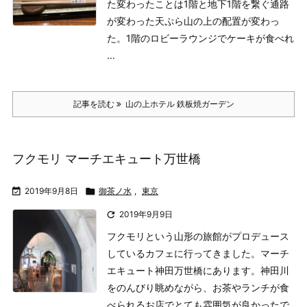
た変わったことは
1階と地下1階を繋ぐ通路
が変わった
天ぷら山の上の配置が変わっ
た。
1階のロビーラウンジでケーキが食べれ
...
記事を読む
山の上ホテル 鉄板焼ガーデン
フクモリ マーチエキュート万世橋

2019年9月8日

御茶ノ水
,
東京

2019年9月9日
フクモリという山形の旅館がプロデュース
しているカフェに行ってきました。
マーチ
エキュート神田万世橋にあります。
神田川
をのんびり眺めながら、お茶やランチが食
べられるお店でとても雰囲気が良かったで