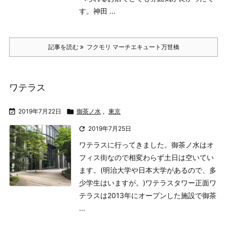
す。
神田 ...
記事を読む
フクモリ マーチエキュート万世橋
ワテラス

2019年7月22日

御茶ノ水
,
東京

2019年7月25日
ワテラスに行ってきました。
御茶ノ水はオ
フィス街なので相変わらず土日は空いてい
ます。(明治大学や日本大学があるので、多
少学生はいますが。)
ワテラスタワー正面
ワ
テラスは2013年にオープンした施設で御茶
...