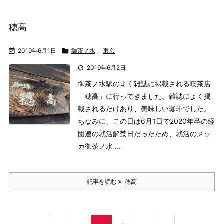
穂高

2019年6月1日

御茶ノ水
,
東京

2019年6月2日
御茶ノ水駅のよく雑誌に掲載される喫茶店
「穂高」に行ってきました。
雑誌によく掲
載されるだけあり、美味しい珈琲でした。
ちなみに、この日は6月1日で2020年卒の経
団連の就活解禁日だったため、就活のメッ
カ御茶ノ水 ...
記事を読む
穂高