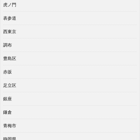
虎ノ門
表参道
西東京
調布
豊島区
赤坂
足立区
銀座
鎌倉
青梅市
静岡県