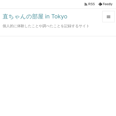

Feedly
RSS
直ちゃんの部屋 in Tokyo

個人的に体験したことや調べたことを記録するサイト

メニュ

サイド

前へ

次へ

検索