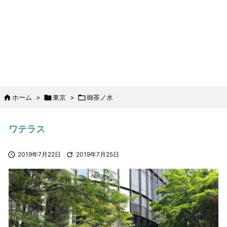

ホーム
>

東京
>

御茶ノ水
ワテラス

2019年7月22日

2019年7月25日