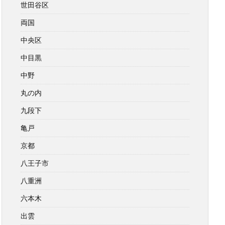
世田谷区
両国
中央区
中目黒
中野
丸の内
九段下
亀戸
京都
八王子市
八重洲
六本木
出雲