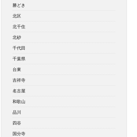
勝どき
北区
北千住
北砂
千代田
千葉県
台東
吉祥寺
名古屋
和歌山
品川
四谷
国分寺