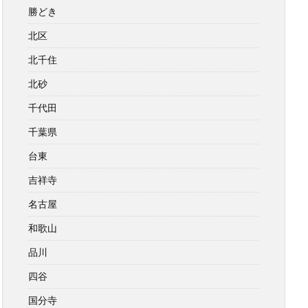
勝どき
北区
北千住
北砂
千代田
千葉県
台東
吉祥寺
名古屋
和歌山
品川
四谷
国分寺