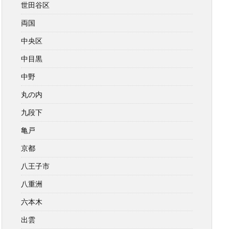
世田谷区
両国
中央区
中目黒
中野
丸の内
九段下
亀戸
京都
八王子市
八重洲
六本木
出雲