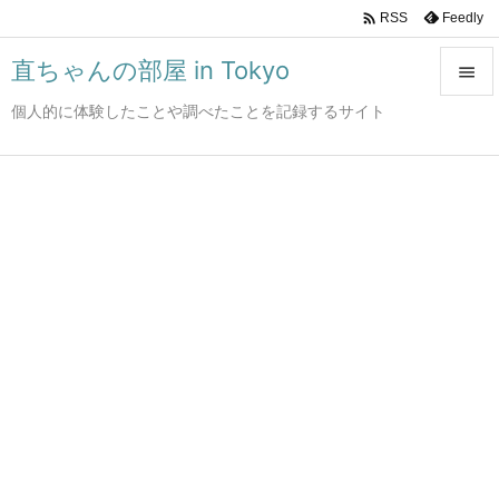

Feedly
RSS
直ちゃんの部屋 in Tokyo

個人的に体験したことや調べたことを記録するサイト

メニュ

サイド

前へ

次へ

検索