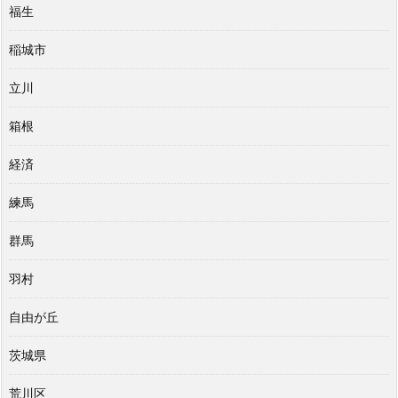
福生
稲城市
立川
箱根
経済
練馬
群馬
羽村
自由が丘
茨城県
荒川区