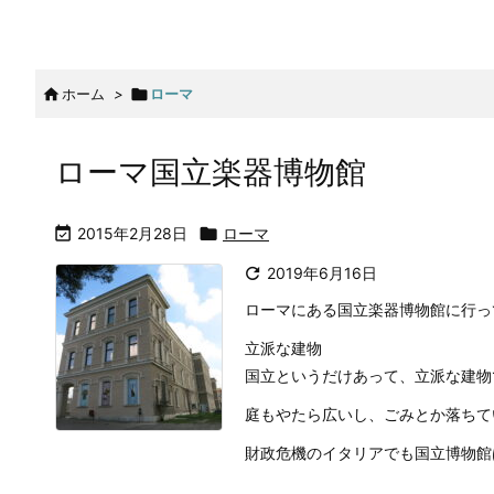

ホーム
>

ローマ
ローマ国立楽器博物館

2015年2月28日

ローマ

2019年6月16日
ローマにある国立楽器博物館に行っ
立派な建物
国立というだけあって、立派な建物
庭もやたら広いし、ごみとか落ちて
財政危機のイタリアでも国立博物館