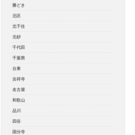
勝どき
北区
北千住
北砂
千代田
千葉県
台東
吉祥寺
名古屋
和歌山
品川
四谷
国分寺