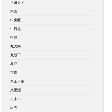
世田谷区
両国
中央区
中目黒
中野
丸の内
九段下
亀戸
京都
八王子市
八重洲
六本木
出雲