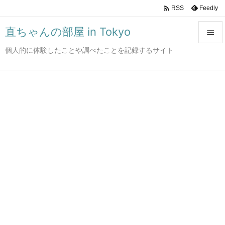

Feedly
RSS
直ちゃんの部屋 in Tokyo

個人的に体験したことや調べたことを記録するサイト

メニュ

サイド

前へ

次へ

検索