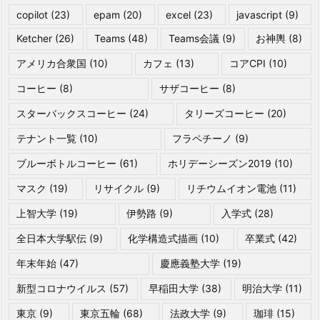
copilot
(23)
epam
(20)
excel
(23)
javascript
(9)
Ketcher
(26)
Teams
(48)
Teams会議
(9)
お神輿
(8)
アメリカ合衆国
(10)
カフェ
(13)
コアCPI
(10)
コーヒー
(8)
サザコーヒー
(8)
スターバックスコーヒー
(24)
タリーズコーヒー
(20)
テナント一覧
(10)
フラペチーノ
(9)
ブルーボトルコーヒー
(61)
ホリデーシーズン2019
(10)
マスク
(19)
リサイクル
(9)
リチウムイオン電池
(11)
上智大学
(19)
伊勢路
(9)
入学式
(28)
全日本大学駅伝
(9)
化学構造式描画
(10)
卒業式
(42)
年末年始
(47)
慶應義塾大学
(19)
新型コロナウイルス
(57)
早稲田大学
(38)
明治大学
(11)
東京
(9)
東京五輪
(68)
法政大学
(9)
珈琲
(15)