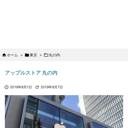

ホーム
>

東京
>

丸の内
アップルストア 丸の内

2019年8月1日

2019年9月7日